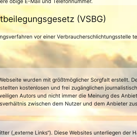
sere obige E-Mail und Telefonnummer.
itbeilegungsgesetz (VSBG)
egungsverfahren vor einer Verbraucherschlichtungsstelle 
 Webseite wurden mit größtmöglicher Sorgfalt erstellt. 
gestellten kostenlosen und frei zugänglichen journalisti
iligen Autors und nicht immer die Meinung des Anbiete
agsverhältnis zwischen dem Nutzer und dem Anbieter zu
er („externe Links“). Diese Websites unterliegen der Ha