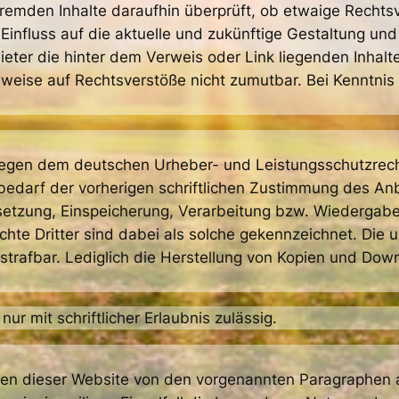
fremden Inhalte daraufhin überprüft, ob etwaige Recht
i Einfluss auf die aktuelle und zukünftige Gestaltung un
ieter die hinter dem Verweis oder Link liegenden Inhalte
inweise auf Rechtsverstöße nicht zumutbar. Bei Kenntni
terliegen dem deutschen Urheber- und Leistungsschutzr
edarf der vorherigen schriftlichen Zustimmung des Anbi
rsetzung, Einspeicherung, Verarbeitung bzw. Wiedergab
te Dritter sind dabei als solche gekennzeichnet. Die u
d strafbar. Lediglich die Herstellung von Kopien und Dow
ur mit schriftlicher Erlaubnis zulässig.
en dieser Website von den vorgenannten Paragraphen a